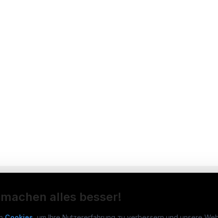
 machen alles besser!
n
Cookies
, um Ihre Nutzererfahrung zu verbessern und unsere Web