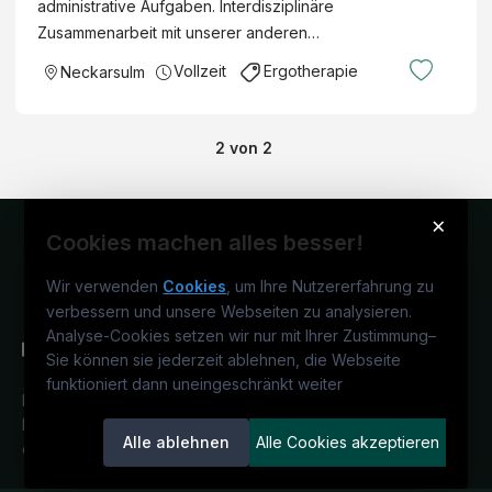
administrative Aufgaben. Interdisziplinäre
Zusammenarbeit mit unserer anderen…
Vollzeit
Ergotherapie
Neckarsulm
2
von
2
×
Cookies machen alles besser!
Wir verwenden
Cookies
, um Ihre Nutzererfahrung zu
verbessern und unsere Webseiten zu analysieren.
Analyse-Cookies setzen wir nur mit Ihrer Zustimmung
–
Sie können sie jederzeit ablehnen, die Webseite
funktioniert dann uneingeschränkt weiter
Deutschlands medizinisches
Karriereportal.
Ein Service der
Alle ablehnen
Alle Cookies akzeptieren
candidatis GmbH.