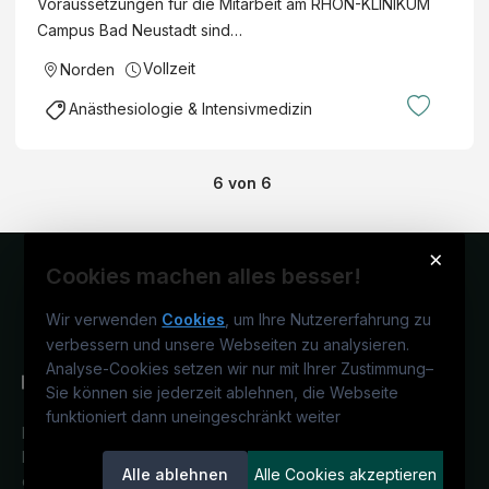
Voraussetzungen für die Mitarbeit am RHÖN-KLINIKUM
Campus Bad Neustadt sind…
Vollzeit
Norden
Anästhesiologie & Intensivmedizin
6
von
6
×
Cookies machen alles besser!
Wir verwenden
Cookies
, um Ihre Nutzererfahrung zu
verbessern und unsere Webseiten zu analysieren.
Analyse-Cookies setzen wir nur mit Ihrer Zustimmung
–
Sie können sie jederzeit ablehnen, die Webseite
funktioniert dann uneingeschränkt weiter
Deutschlands medizinisches
Karriereportal.
Ein Service der
Alle ablehnen
Alle Cookies akzeptieren
candidatis GmbH.