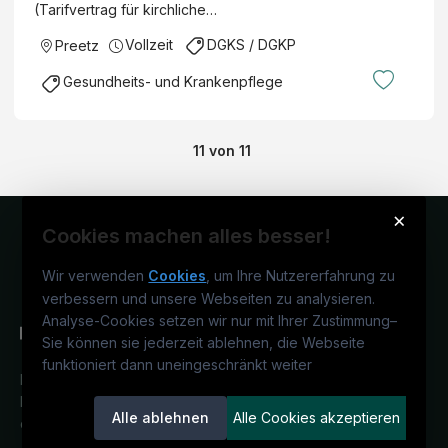
(Tarifvertrag für kirchliche…
Vollzeit
DGKS / DGKP
Preetz
Gesundheits- und Krankenpflege
11
von
11
×
Cookies machen alles besser!
Wir verwenden
Cookies
, um Ihre Nutzererfahrung zu
verbessern und unsere Webseiten zu analysieren.
Analyse-Cookies setzen wir nur mit Ihrer Zustimmung
–
Sie können sie jederzeit ablehnen, die Webseite
funktioniert dann uneingeschränkt weiter
Deutschlands medizinisches
Karriereportal.
Ein Service der
Alle ablehnen
Alle Cookies akzeptieren
candidatis GmbH.