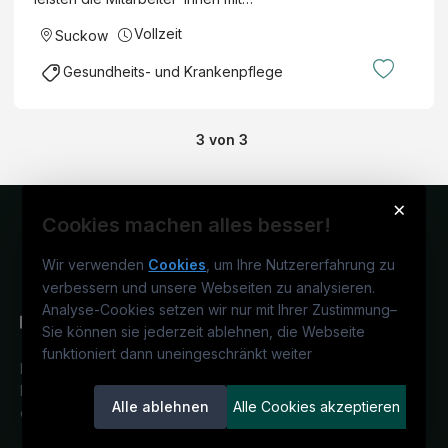
Vollzeit
Suckow
Gesundheits- und Krankenpflege
3
von
3
×
Cookies machen alles besser!
Wir verwenden
Cookies
, um Ihre Nutzererfahrung zu
verbessern und unsere Webseiten zu analysieren.
Analyse-Cookies setzen wir nur mit Ihrer Zustimmung
–
Sie können sie jederzeit ablehnen, die Webseite
funktioniert dann uneingeschränkt weiter
Deutschlands medizinisches
Karriereportal.
Ein Service der
Alle ablehnen
Alle Cookies akzeptieren
candidatis GmbH.