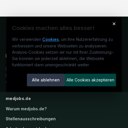
×
Cookies machen alles besser!
Wir verwenden
Cookies
, um Ihre Nutzererfahrung zu
verbessern und unsere Webseiten zu analysieren.
Analyse-Cookies setzen wir nur mit Ihrer Zustimmung
–
Sie können sie jederzeit ablehnen, die Webseite
funktioniert dann uneingeschränkt weiter
Deutschlands medizinisches
Karriereportal.
Ein Service der
Alle ablehnen
Alle Cookies akzeptieren
candidatis GmbH.
medjobs.de
Warum
medjobs.de
?
Stellenausschreibungen