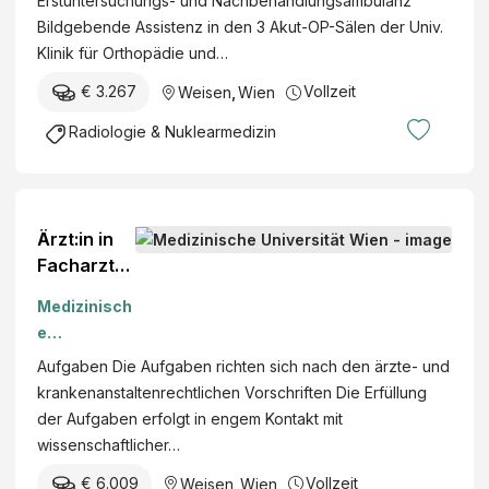
Erstuntersuchungs- und Nachbehandlungsambulanz
Bildgebende Assistenz in den 3 Akut-OP-Sälen der Univ.
Klinik für Orthopädie und…
€ 3.267
Vollzeit
Weisen
,
Wien
Radiologie & Nuklearmedizin
Ärzt:in in
Facharzta
usbildung
Medizinisch
im
e
Sonderfac
Universität
Aufgaben Die Aufgaben richten sich nach den ärzte- und
h
Wien
krankenanstaltenrechtlichen Vorschriften Die Erfüllung
„Neurologi
der Aufgaben erfolgt in engem Kontakt mit
e“ (m/w/d)
wissenschaftlicher…
€ 6.009
Vollzeit
Weisen
,
Wien