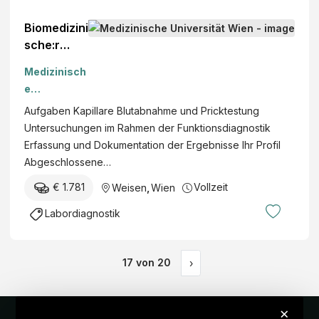
Biomedizini
sche:r
Analytiker:i
Medizinisch
n (m/w/d)
e
Universität
Aufgaben Kapillare Blutabnahme und Pricktestung
Wien
Untersuchungen im Rahmen der Funktionsdiagnostik
Erfassung und Dokumentation der Ergebnisse Ihr Profil
Abgeschlossene…
€ 1.781
Vollzeit
Weisen
,
Wien
Labordiagnostik
17
von
20
›
×