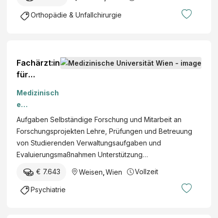
(m/w/d)
Orthopädie & Unfallchirurgie
Fachärzt:in
für
Psychiatrie
Medizinisch
und
e
Psychothe
Universität
Aufgaben Selbständige Forschung und Mitarbeit an
rapeutisch
Wien
Forschungsprojekten Lehre, Prüfungen und Betreuung
e Medizin
von Studierenden Verwaltungsaufgaben und
(m/w/d)
Evaluierungsmaßnahmen Unterstützung…
€ 7.643
Vollzeit
Weisen
,
Wien
Psychiatrie