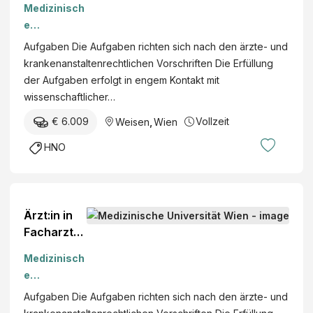
Medizinisch
im
e
Sonderfac
Universität
Aufgaben Die Aufgaben richten sich nach den ärzte- und
h
Wien
krankenanstaltenrechtlichen Vorschriften Die Erfüllung
„Allgemein
der Aufgaben erfolgt in engem Kontakt mit
e Hals-,
wissenschaftlicher…
Nasen-
und
€ 6.009
Vollzeit
Weisen
,
Wien
Ohrenkran
HNO
kheiten“
(m/w/d)
Ärzt:in in
Facharzta
usbildung
Medizinisch
im
e
Sonderfac
Universität
Aufgaben Die Aufgaben richten sich nach den ärzte- und
h
Wien