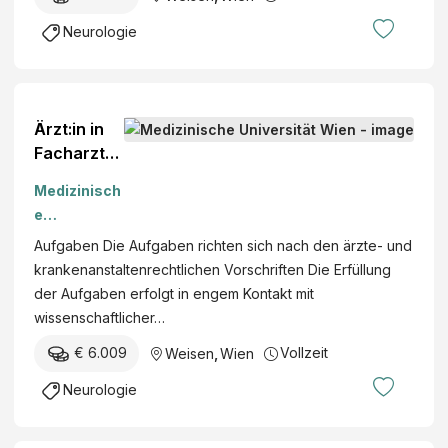
Neurologie
Ärzt:in in
Facharzta
usbildung
Medizinisch
im
e
Sonderfac
Universität
Aufgaben Die Aufgaben richten sich nach den ärzte- und
h
Wien
krankenanstaltenrechtlichen Vorschriften Die Erfüllung
„Neurologi
der Aufgaben erfolgt in engem Kontakt mit
e“ (m/w/d)
wissenschaftlicher…
€ 6.009
Vollzeit
Weisen
,
Wien
Neurologie