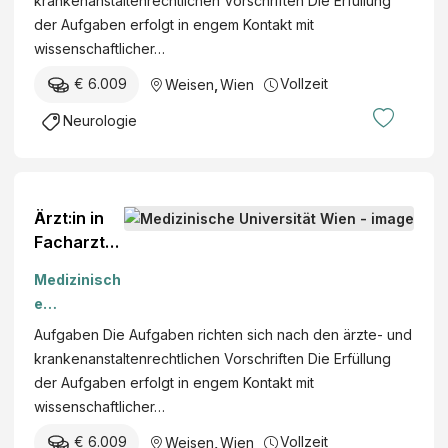
krankenanstaltenrechtlichen Vorschriften Die Erfüllung
„Neurologi
der Aufgaben erfolgt in engem Kontakt mit
e“ (m/w/d)
wissenschaftlicher…
€ 6.009
Vollzeit
Weisen
,
Wien
Neurologie
Ärzt:in in
Facharzta
usbildung
Medizinisch
im
e
Sonderfac
Universität
Aufgaben Die Aufgaben richten sich nach den ärzte- und
h
Wien
krankenanstaltenrechtlichen Vorschriften Die Erfüllung
„Orthopädi
der Aufgaben erfolgt in engem Kontakt mit
e und
wissenschaftlicher…
Traumatol
ogie“
€ 6.009
Vollzeit
Weisen
,
Wien