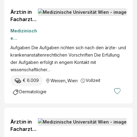
Ärzt:in in
Facharzta
usbildung
Medizinisch
im
e
Sonderfac
Universität
Aufgaben Die Aufgaben richten sich nach den ärzte- und
h „Haut-
Wien
krankenanstaltenrechtlichen Vorschriften Die Erfüllung
und
der Aufgaben erfolgt in engem Kontakt mit
Geschlech
wissenschaftlicher…
tskrankheit
en“
€ 6.009
Vollzeit
Weisen
,
Wien
(m/w/d)
Dermatologie
Ärzt:in in
Facharzta
usbildung