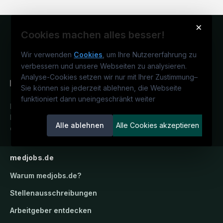
×
Cookies machen alles besser!
Wir verwenden
Cookies
, um Ihre Nutzererfahrung zu
verbessern und unsere Webseiten zu analysieren.
Analyse-Cookies setzen wir nur mit Ihrer Zustimmung
–
Sie können sie jederzeit ablehnen, die Webseite
funktioniert dann uneingeschränkt weiter
Deutschlands medizinisches
Karriereportal.
Ein Service der
Alle ablehnen
Alle Cookies akzeptieren
candidatis GmbH.
medjobs.de
Warum
medjobs.de
?
Stellenausschreibungen
Arbeitgeber entdecken