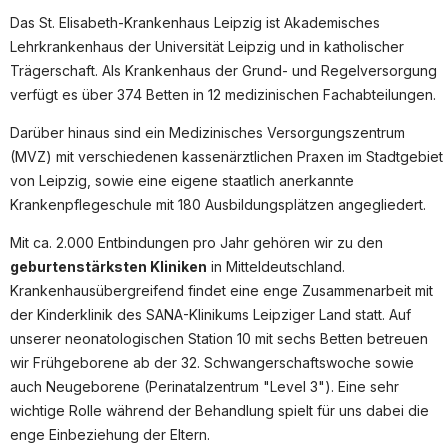
Arbeitgeber entdecken
Das St. Elisabeth-Krankenhaus Leipzig ist Akademisches
Partner
Lehrkrankenhaus der Universität Leipzig und in katholischer
Trägerschaft. Als Krankenhaus der Grund- und Regelversorgung
Systemstatus
verfügt es über 374 Betten in 12 medizinischen Fachabteilungen.
Jobs
Darüber hinaus sind ein Medizinisches Versorgungszentrum
Jobkategorien
(MVZ) mit verschiedenen kassenärztlichen Praxen im Stadtgebiet
von Leipzig, sowie eine eigene staatlich anerkannte
Berufsfelder
Krankenpflegeschule mit 180 Ausbildungsplätzen angegliedert.
Für Unternehmen
Mit ca. 2.000 Entbindungen pro Jahr gehören wir zu den
geburtenstärksten Kliniken
in Mitteldeutschland.
Kandidaten finden
Krankenhausübergreifend findet eine enge Zusammenarbeit mit
Inserat buchen
der Kinderklinik des SANA-Klinikums Leipziger Land statt. Auf
unserer neonatologischen Station 10 mit sechs Betten betreuen
wir Frühgeborene ab der 32. Schwangerschaftswoche sowie
auch Neugeborene (Perinatalzentrum "Level 3"). Eine sehr
©
medjobs.de
2026
Impressum
AGB
Datenschutz
wichtige Rolle während der Behandlung spielt für uns dabei die
Cookie-Einstellungen
enge Einbeziehung der Eltern.