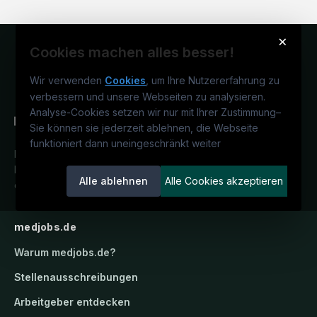
×
Cookies machen alles besser!
Wir verwenden
Cookies
, um Ihre Nutzererfahrung zu
verbessern und unsere Webseiten zu analysieren.
Analyse-Cookies setzen wir nur mit Ihrer Zustimmung
–
Sie können sie jederzeit ablehnen, die Webseite
funktioniert dann uneingeschränkt weiter
Deutschlands medizinisches
Karriereportal.
Ein Service der
Alle ablehnen
Alle Cookies akzeptieren
candidatis GmbH.
medjobs.de
Warum
medjobs.de
?
Stellenausschreibungen
Arbeitgeber entdecken