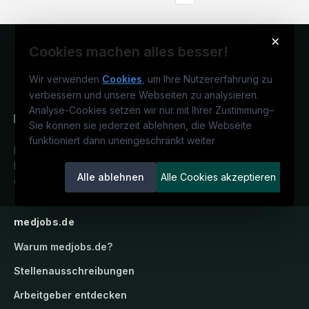
×
Cookies machen alles besser!
Wir verwenden
Cookies
, um Ihre Nutzererfahrung zu
verbessern und unsere Webseiten zu analysieren.
Analyse-Cookies setzen wir nur mit Ihrer Zustimmung
–
Sie können sie jederzeit ablehnen, die Webseite
funktioniert dann uneingeschränkt weiter
Deutschlands medizinisches
Karriereportal.
Ein Service der
Alle ablehnen
Alle Cookies akzeptieren
candidatis GmbH.
medjobs.de
Warum
medjobs.de
?
Stellenausschreibungen
Arbeitgeber entdecken