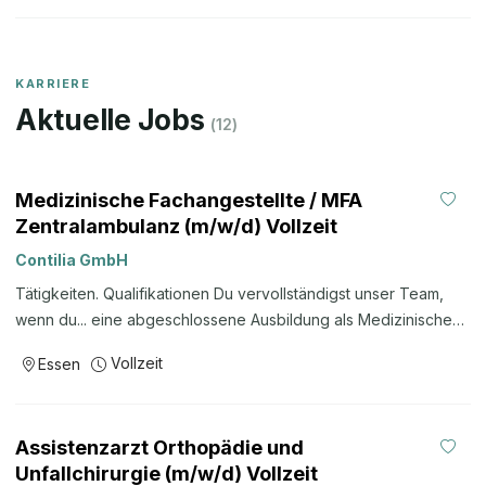
KARRIERE
Aktuelle Jobs
(
12
)
Medizinische Fachangestellte / MFA
Zentralambulanz (m/w/d) Vollzeit
Contilia GmbH
Tätigkeiten. Qualifikationen Du vervollständigst unser Team,
wenn du... eine abgeschlossene Ausbildung als Medizinische
Fachangestellte / Medizinischer Fachangestellter mit
Vollzeit
Essen
Berufserfahrung, idealerweise in der Kardiologie hast. über
eine ausgeprägte persönliche, fachliche und soziale
Kompetenz verfügst. Zuverlässigkeit, Flexibilität, Kreativität und
Assistenzarzt Orthopädie und
Engagement mitbringst. Zusätzliche Informationen Warum wir?
Unfallchirurgie (m/w/d) Vollzeit
Contilia.CARE: Contilia.CARE steht dir und deiner Familie zur