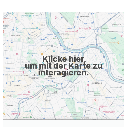
gastroenterologischer Erkrankungen. Diagnostik und
Befundung verantworten – Sie stellen Indikationen, führen
Aufklärungsgespräche durch, veranlassen weiterführende
Diagnostik wie Labor- und Sonografieuntersuchungen und
bewerten Befunde leitliniengerecht. Qualität sicherstellen – Sie
gewährleisten eine sorgfältige medizinische Dokumentation
sowie die Einhaltung geltender Qualitäts-, Hygiene- und ...
Klicke hier,
um mit der Karte zu
interagieren.