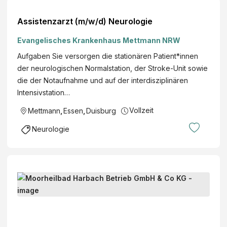
Assistenzarzt (m/w/d) Neurologie
Evangelisches Krankenhaus Mettmann NRW
Aufgaben Sie versorgen die stationären Patient*innen
der neurologischen Normalstation, der Stroke-Unit sowie
die der Notaufnahme und auf der inter­disziplinären
Intensiv­station…
Vollzeit
Mettmann
,
Essen
,
Duisburg
Neurologie
D
i
p
M
l
o