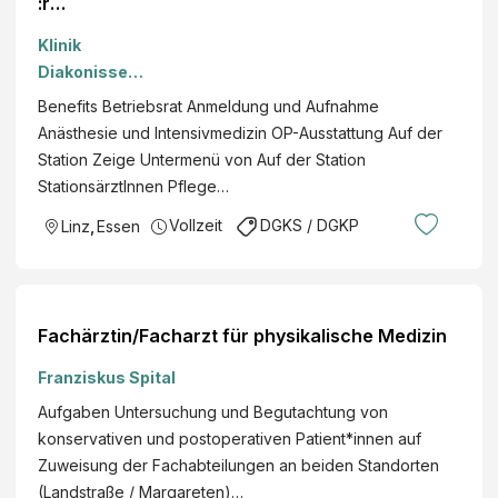
:r
Gesundheit
Klinik
s- und
Diakonissen
Krankenpfl
Linz GmbH
Benefits Betriebsrat Anmeldung und Aufnahme
eger:in für
Anästhesie und Intensivmedizin OP-Ausstattung Auf der
Anästhesie/
Station Zeige Untermenü von Auf der Station
- und ICU
StationsärztInnen Pflege…
Pflege ab
sofort
Vollzeit
DGKS / DGKP
Linz
,
Essen
Teilzeit
Klinik
Diakonissen
Linz Teilzeit
Fachärztin/Facharzt für physikalische Medizin
Franziskus Spital
Aufgaben Untersuchung und Begutachtung von
konservativen und postoperativen Patient*innen auf
Zuweisung der Fachabteilungen an beiden Standorten
(Landstraße / Margareten)…