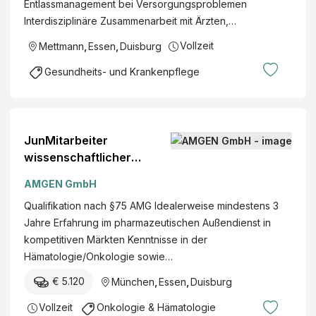
Entlassmanagement bei Versorgungsproblemen
Interdisziplinäre Zusammenarbeit mit Ärzten,…
Vollzeit
Mettmann
,
Essen
,
Duisburg
Gesundheits- und Krankenpflege
JunMitarbeiter
wissenschaftlicher
Außendienst (m / w / d)
AMGEN GmbH
Hämatologie / Onkologie
Qualifikation nach §75 AMG Idealerweise mindestens 3
SF2, Gebiet: Duisburg-
Jahre Erfahrung im pharmazeutischen Außendienst in
Essen Germany - Munich
kompetitiven Märkten Kenntnisse in der
Hämatologie/Onkologie sowie…
€ 5.120
München
,
Essen
,
Duisburg
Vollzeit
Onkologie & Hämatologie