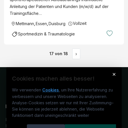
Anleitung der Patienten und Kunden (m/w/d) auf der
Trainingsfläche…
Vollzeit
Mettmann
,
Essen
,
Duisburg
Sportmedizin & Traumatologie
17
von
18
›
×
Cookies machen alles besser!
Wir verwenden
Cookies
, um Ihre Nutzererfahrung zu
verbessern und unsere Webseiten zu analysieren.
Analyse-Cookies setzen wir nur mit Ihrer Zustimmung
–
Sie können sie jederzeit ablehnen, die Webseite
funktioniert dann uneingeschränkt weiter
Deutschlands medizinisches
Karriereportal.
Ein Service der