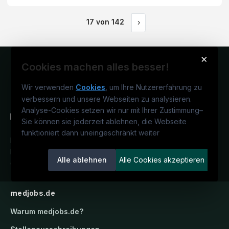
17
von
142
›
×
Cookies machen alles besser!
Wir verwenden
Cookies
, um Ihre Nutzererfahrung zu
verbessern und unsere Webseiten zu analysieren.
Analyse-Cookies setzen wir nur mit Ihrer Zustimmung
–
Sie können sie jederzeit ablehnen, die Webseite
funktioniert dann uneingeschränkt weiter
Deutschlands medizinisches
Karriereportal.
Ein Service der
Alle ablehnen
Alle Cookies akzeptieren
candidatis GmbH.
medjobs.de
Warum
medjobs.de
?