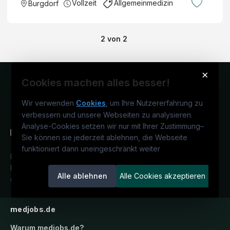
Vollzeit
Allgemeinmedizin
Burgdorf
2
von
2
×
Cookies machen alles besser!
Wir verwenden
Cookies
, um Ihre Nutzererfahrung zu
verbessern und unsere Webseiten zu analysieren.
Analyse-Cookies setzen wir nur mit Ihrer Zustimmung
–
Sie können sie jederzeit ablehnen, die Webseite
funktioniert dann uneingeschränkt weiter
Deutschlands medizinisches
Karriereportal.
Ein Service der
Alle ablehnen
Alle Cookies akzeptieren
candidatis GmbH.
medjobs.de
Warum
medjobs.de
?