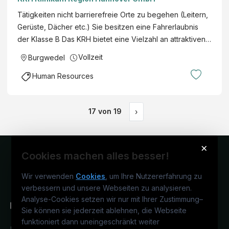
Tätigkeiten nicht barrierefreie Orte zu begehen (Leitern,
Gerüste, Dächer etc.) Sie besitzen eine Fahrerlaubnis
der Klasse B Das KRH bietet eine Vielzahl an attraktiven…
Vollzeit
Burgwedel
Human Resources
17
von
19
›
×
Cookies machen alles besser!
Wir verwenden
Cookies
, um Ihre Nutzererfahrung zu
verbessern und unsere Webseiten zu analysieren.
Analyse-Cookies setzen wir nur mit Ihrer Zustimmung
–
Sie können sie jederzeit ablehnen, die Webseite
funktioniert dann uneingeschränkt weiter