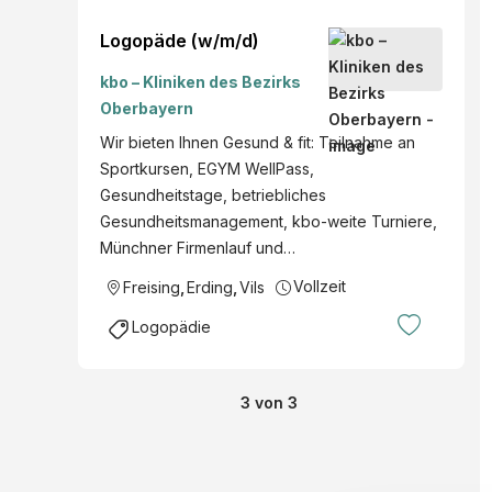
Logopäde (w/m/d)
kbo – Kliniken des Bezirks
Oberbayern
Wir bieten Ihnen Gesund & fit: Teilnahme an
Sportkursen, EGYM WellPass,
Gesundheitstage, betriebliches
Gesundheitsmanagement, kbo-weite Turniere,
Münchner Firmenlauf und…
Vollzeit
Freising
,
Erding
,
Vils
Logopädie
3
von
3