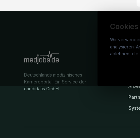
Cookies
Wir verwende
analysieren. A
medj
ablehnen, die 
War
Deutschlands medizinisches
Stel
Karriereportal.
Ein Service der
Arbe
candidatis GmbH.
Part
Syst