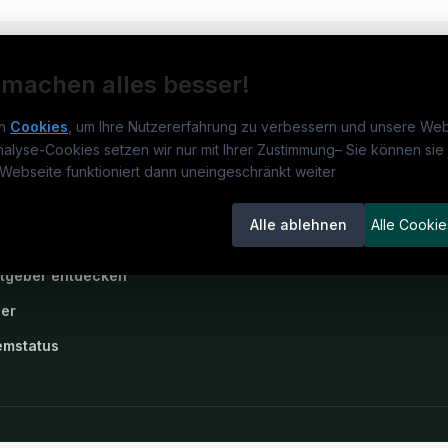
 machen alles besser!
n
Cookies
, um Ihre Nutzererfahrung zu verbessern und unsere Web
nalyse-Cookies setzen wir nur mit Ihrer Zustimmung
–
Sie können sie 
obs.de
Jobs
Für 
Webseite funktioniert dann uneingeschränkt weiter
um
medjobs.de
?
Jobkategorien
Kand
Alle ablehnen
Alle Cookie
lenausschreibungen
Berufsfelder
Inse
itgeber entdecken
ner
emstatus