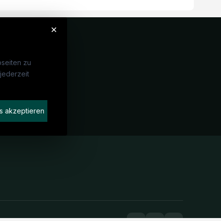
×
seiten zu
jederzeit
Unternehmen
idaten finden
s akzeptieren
rat buchen