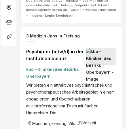
Kostenlos und jederzeit kündbar – jede Mail enthält
einen Abmelde-Link. Umfang, Zeitpunkt und Schärfe
deines Agenten stellst du – wie viele weitere Funktionen
– in deinem
Login-Bereich
ein.
3
Medizin Jobs
in Freising
Psychiater (m/w/d) in der
Institutsambulanz
kbo – Kliniken des Bezirks
Oberbayern
Wir bieten ein attraktives psychiatrisches und
psychotherapeutisches Arbeitsgebiet in einem
engagierten und überschaubaren
multiprofessionellem Team mit flachen
Hierarchien. Die…
Vollzeit
München
,
Freising
,
Vils