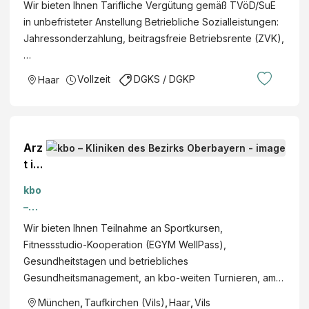
Klini
Wir bieten Ihnen Tarifliche Vergütung gemäß TVöD/SuE
Kin
ken
in unbefristeter Anstellung Betriebliche Sozialleistungen:
der
des
Jahressonderzahlung, beitragsfreie Betriebsrente (ZVK),
pfle
Bezi
…
ger,
rks
Heil
Vollzeit
DGKS / DGKP
Haar
Obe
erzi
rbay
ehu
ern
ngs
pfle
Arz
geh
t in
elfe
Wei
r
kbo
terb
(m/
–
ildu
w/d
Klini
Wir bieten Ihnen Teilnahme an Sportkursen,
ng
)
ken
Fitnessstudio-Kooperation (EGYM WellPass),
(w/
für
des
Gesundheitstagen und betriebliches
m/d
den
Bezi
Gesundheitsmanagement, an kbo-weiten Turnieren, am…
)
Pfle
rks
München
,
Taufkirchen (Vils)
,
Haar
,
Vils
ge-
Obe