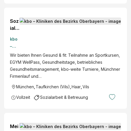
ung
skr
aft
Soz
im
ialp
Pfle
äda
ge-
kbo
gog
und
–
e
Erzi
Klini
Wir bieten Ihnen Gesund & fit: Teilnahme an Sportkursen,
(m/
ehu
ken
EGYM WellPass, Gesundheitstage, betriebliches
w/d
ngs
des
Gesundheitsmanagement, kbo-weite Turniere, Münchner
)
die
Bezi
Firmenlauf und…
nst
rks
München
,
Taufkirchen (Vils)
,
Haar
,
Vils
am
Obe
Sta
rbay
Vollzeit
Sozialarbeit & Betreuung
ndo
ern
rt
Haa
r
Mei