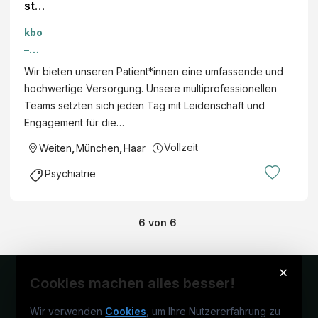
ster
Elek
kbo
trot
–
ech
Klini
Wir bieten unseren Patient*innen eine umfassende und
nik
ken
hochwertige Versorgung. Unsere multiprofessionellen
(m/
des
Teams setzten sich jeden Tag mit Leidenschaft und
w/d
Bezi
Engagement für die…
)
rks
Vollzeit
Weiten
,
München
,
Haar
Obe
rbay
Psychiatrie
ern
6
von
6
×
Cookies machen alles besser!
Wir verwenden
Cookies
, um Ihre Nutzererfahrung zu