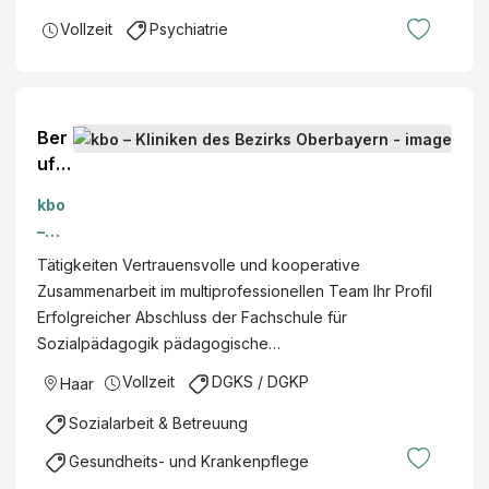
und
rbay
Vollzeit
Psychiatrie
Erzi
ern
ehu
ngs
die
Ber
nst,
ufs
Stat
pra
ion
kbo
ktik
3
–
ant
am
Klini
Tätigkeiten Vertrauensvolle und kooperative
(m/
Haa
ken
Zusammenarbeit im multiprofessionellen Team Ihr Profil
w/d
r
des
Erfolgreicher Abschluss der Fachschule für
) als
Bezi
Sozialpädagogik pädagogische…
päd
rks
ago
Vollzeit
DGKS / DGKP
Haar
Obe
gisc
rbay
Sozialarbeit & Betreuung
he
ern
Erg
Gesundheits- und Krankenpflege
änz