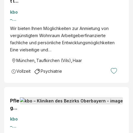
t in
Wei
kbo
terb
–
ildu
Klini
Wir bieten Ihnen Möglichkeiten zur Anmietung von
ng
ken
vergünstigtem Wohnraum Arbeitgeberfinanzierte
(m/
des
fachliche und persönliche Entwicklungsmöglichkeiten
w/d
Bezi
Eine vielseitige und…
)
rks
München
,
Taufkirchen (Vils)
,
Haar
Obe
rbay
Vollzeit
Psychiatrie
ern
Pfle
gef
ach
kbo
helf
–
er,