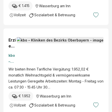
rks
u
atri
€ 1.415
Wasserburg am Inn
Obe
ode
e,
rbay
Vollzeit
Sozialarbeit & Betreuung
r
Wa
ern
Pfle
sse
gef
rbu
ach
rg
ma
Erzi
am
nn
ehe
Inn,
(m/
r/-in
Bay
kbo
w/d
im
ern
–
) ,
Ane
Klini
Wir bieten Ihnen Tarifliche Vergütung: 1.952,02 €
Inn-
rke
ken
monatlich Weihnachtsgeld & vermögenswirksame
Sal
nnu
des
Leistungen Geregelte Arbeitszeiten: Montag - Freitag von
zac
ngsj
Bezi
ca. 07:30 - 15:45 Uhr 30…
h-
ahr
rks
Klini
(m/
€ 1.952
Wasserburg am Inn
Obe
kum
w/d
rbay
Vollzeit
Sozialarbeit & Betreuung
,
)
ern
Wa
kbo