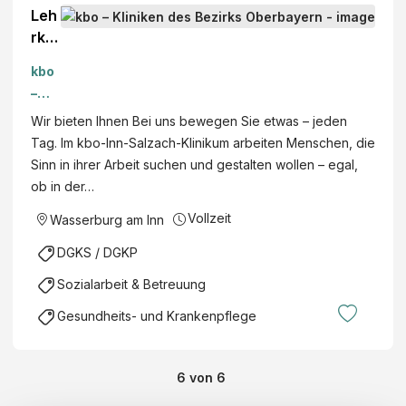
er
Leh
(m/
rkra
w/d
ft /
) ,
kbo
Pfle
Inn-
–
gep
Sal
Klini
Wir bieten Ihnen Bei uns bewegen Sie etwas – jeden
äda
zac
ken
Tag. Im kbo-Inn-Salzach-Klinikum arbeiten Menschen, die
gog
h-
des
Sinn in ihrer Arbeit suchen und gestalten wollen – egal,
e
Klini
Bezi
ob in der…
(m/
kum
rks
w/d
Vollzeit
Wasserburg am Inn
,
Obe
)
Wa
rbay
DGKS / DGKP
Ber
sse
ern
ufsf
Sozialarbeit & Betreuung
rbu
ach
rg
Gesundheits- und Krankenpflege
sch
am
ule
Inn,
für
Bay
6
von
6
Pfle
ern