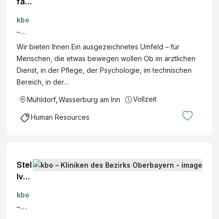
farz
t
kbo
bzw
–
.
Klini
Wir bieten Ihnen Ein ausgezeichnetes Umfeld – für
Ma
ken
Menschen, die etwas bewegen wollen Ob im ärztlichen
ßre
des
Dienst, in der Pflege, der Psychologie, im technischen
gelv
Bezi
Bereich, in der…
ollz
rks
ugsl
Vollzeit
Mühldorf
,
Wasserburg am Inn
Obe
eitu
rbay
Human Resources
ng
ern
(m/
w/d
)
Stel
Klini
lver
k
tret
für
kbo
end
for
–
e
ensi
Klini