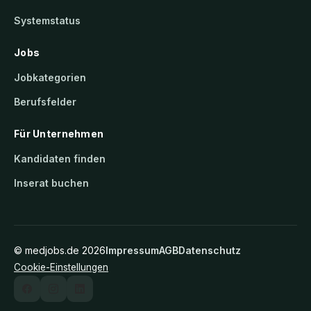
am
Systemstatus
Inn,
Bay
Jobs
ern
Jobkategorien
Berufsfelder
Für Unternehmen
Kandidaten finden
Inserat buchen
©
medjobs.de
2026
Impressum
AGB
Datenschutz
Cookie-Einstellungen