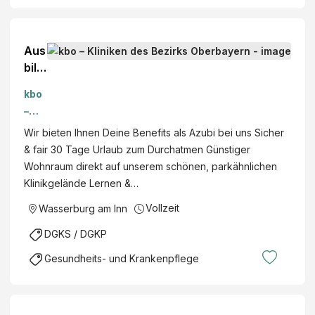
sse
Inn-
rbu
Sal
rg
zac
Aus
am
h-
bild
Inn,
Klini
ung
kbo
Bay
kum
zum
–
ern
,
/zur
Klini
Wir bieten Ihnen Deine Benefits als Azubi bei uns Sicher
Wa
Pfle
ken
& fair 30 Tage Urlaub zum Durchatmen Günstiger
sse
gef
des
Wohnraum direkt auf unserem schönen, parkähnlichen
rbu
ach
Bezi
Klinikgelände Lernen &…
rg
helf
rks
am
erin
Vollzeit
Wasserburg am Inn
Obe
Inn,
ode
rbay
DGKS / DGKP
Bay
r
ern
ern
Pfle
Gesundheits- und Krankenpflege
gef
ach
helf