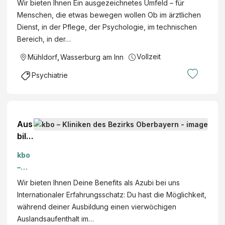
Wir bieten Ihnen Ein ausgezeichnetes Umfeld – für
Ma
sch
ken
Menschen, die etwas bewegen wollen Ob im ärztlichen
ßre
e
des
Dienst, in der Pflege, der Psychologie, im technischen
gelv
Psy
Bezi
Bereich, in der…
ollz
chi
rks
ugsl
atri
Vollzeit
Mühldorf
,
Wasserburg am Inn
Obe
eitu
e,
rbay
Psychiatrie
ng
Wa
ern
(m/
sse
w/d
rbu
)
rg
Aus
Klini
am
bild
k
Inn,
ung
für
Bay
kbo
zum
For
ern
–
/zur
ensi
Klini
Wir bieten Ihnen Deine Benefits als Azubi bei uns
Pfle
sch
ken
Internationaler Erfahrungsschatz: Du hast die Möglichkeit,
gef
e
des
während deiner Ausbildung einen vierwöchigen
ach
Psy
Bezi
Auslandsaufenthalt im…
fra
chi