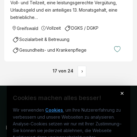
Voll- und Teilzeit, eine leistungsgerechte Vergütung,
Urlaubsgeld und ein anteiliges 13. Monatsgehalt, eine
betriebliche…
Vollzeit
DGKS / DGKP
Greifswald
Sozialarbeit & Betreuung
Gesundheits- und Krankenpflege
17
von
24
›
×
Cookies machen alles besser!
Wir verwenden
Cookies
, um Ihre Nutzererfahrung zu
verbessern und unsere Webseiten zu analysieren.
Analyse-Cookies setzen wir nur mit Ihrer Zustimmung
–
Sie können sie jederzeit ablehnen, die Webseite