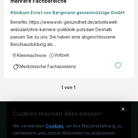
mehrere Fachbereiche
Klinikum Ernst von Bergmann gemeinnützige GmbH
Benefits: https://www.evb-gesundheit.de/arbeitswelt-
ambulant/ihre-karriere-poliklinik-potsdam Deshalb
passen Sie zu uns: Sie haben eine abgeschlossene
Berufsausbildung als…
Vollzeit
Kleinmachnow
Medizinische Fachassistenz
1
von
1
×
Cookies machen alles besser!
Wir verwenden
Cookies
, um Ihre Nutzererfahrung zu
verbessern und unsere Webseiten zu analysieren.