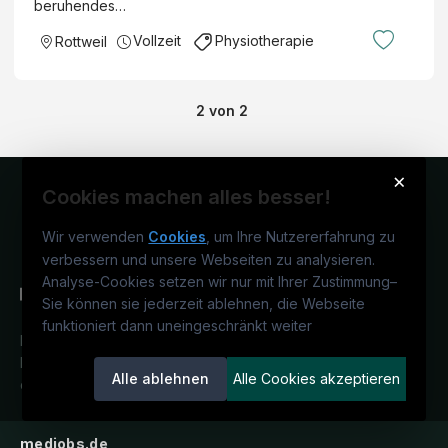
beruhendes…
Vollzeit
Physiotherapie
Rottweil
2
von
2
×
Cookies machen alles besser!
Wir verwenden
Cookies
, um Ihre Nutzererfahrung zu
verbessern und unsere Webseiten zu analysieren.
Analyse-Cookies setzen wir nur mit Ihrer Zustimmung
–
Sie können sie jederzeit ablehnen, die Webseite
funktioniert dann uneingeschränkt weiter
Deutschlands medizinisches
Karriereportal.
Ein Service der
Alle ablehnen
Alle Cookies akzeptieren
candidatis GmbH.
medjobs.de