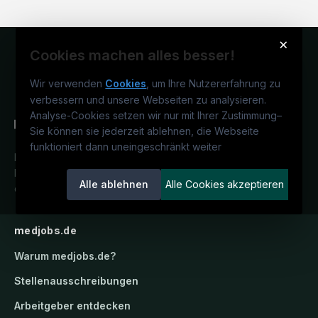
×
Cookies machen alles besser!
Wir verwenden
Cookies
, um Ihre Nutzererfahrung zu
verbessern und unsere Webseiten zu analysieren.
Analyse-Cookies setzen wir nur mit Ihrer Zustimmung
–
Sie können sie jederzeit ablehnen, die Webseite
funktioniert dann uneingeschränkt weiter
Deutschlands medizinisches
Karriereportal.
Ein Service der
Alle ablehnen
Alle Cookies akzeptieren
candidatis GmbH.
medjobs.de
Warum
medjobs.de
?
Stellenausschreibungen
Arbeitgeber entdecken