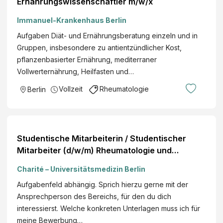
Ernährungswissenschaftler m/w/x
Immanuel-Krankenhaus Berlin
Aufgaben Diät- und Ernährungsberatung einzeln und in
Gruppen, insbesondere zu antientzündlicher Kost,
pflanzenbasierter Ernährung, mediterraner
Vollwerternährung, Heilfasten und…
Vollzeit
Rheumatologie
Berlin
Studentische Mitarbeiterin / Studentischer
Mitarbeiter (d/w/m) Rheumatologie und
klinische Immunologie Einsatzort: Campus
Charité – Universitätsmedizin Berlin
Charité Mitte Bewerbungsfrist: 07.08.2026
Aufgabenfeld abhängig. Sprich hierzu gerne mit der
Ansprechperson des Bereichs, für den du dich
interessierst. Welche konkreten Unterlagen muss ich für
meine Bewerbung…