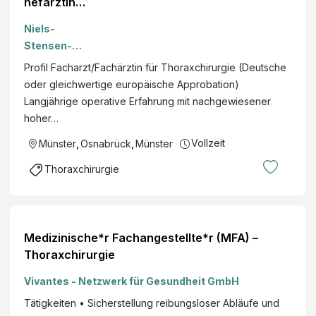
hefärztin
(m/w/d) für
Niels-
die Klinik
Stensen-
für
Kliniken
Profil Facharzt/Fachärztin für Thoraxchirurgie (Deutsche
Thoraxchir
GmbH
oder gleichwertige europäische Approbation)
urgie
Langjährige operative Erfahrung mit nachgewiesener
hoher…
Vollzeit
Münster
,
Osnabrück
,
Münster
Thoraxchirurgie
Medizinische*r Fachangestellte*r (MFA) –
Thoraxchirurgie
Vivantes - Netzwerk für Gesundheit GmbH
Tätigkeiten • Sicherstellung reibungsloser Abläufe und