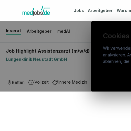
Jobs
Arbeitgeber
Waru
Inserat
Arbeitgeber
medAI
Cookies
Wir verwende
Job Highlight Assistenzarzt (m/w/d) in WB zum FA für
analysieren. A
Lungenklinik Neustadt GmbH
medj
ablehnen, die 
War
Deutschlands medizinisches
Stel
Vollzeit
Innere Medizin
Betten
Karriereportal.
Ein Service der
Arbe
candidatis GmbH.
Part
Syst