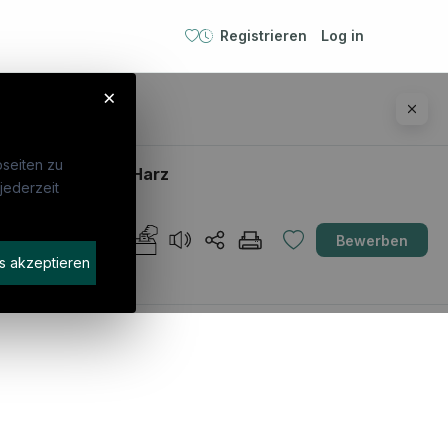
Registrieren
Log in
×
seiten zu
hklinik Neustadt/Harz
jederzeit
Unternehmen
DE
Bewerben
idaten finden
s akzeptieren
rat buchen