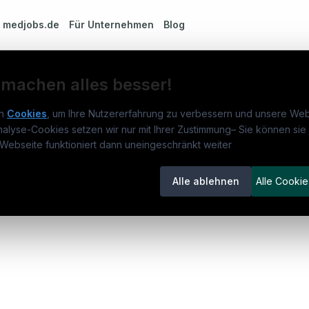
m
medjobs.de
Für Unternehmen
Blog
 machen alles besser!
n
Cookies
, um Ihre Nutzererfahrung zu verbessern und unsere Web
 Innere Medizin u./o. Pneumologie für unsere Lungenfac
nalyse-Cookies setzen wir nur mit Ihrer Zustimmung
–
Sie können sie 
obs.de
Jobs
Für 
Webseite funktioniert dann uneingeschränkt weiter
um
medjobs.de
?
Jobkategorien
Kand
Alle ablehnen
Alle Cookie
lenausschreibungen
Berufsfelder
Inse
itgeber entdecken
ner
emstatus