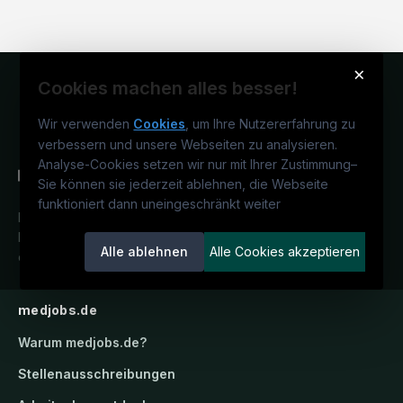
×
Cookies machen alles besser!
Wir verwenden
Cookies
, um Ihre Nutzererfahrung zu
verbessern und unsere Webseiten zu analysieren.
Analyse-Cookies setzen wir nur mit Ihrer Zustimmung
–
Sie können sie jederzeit ablehnen, die Webseite
funktioniert dann uneingeschränkt weiter
Deutschlands medizinisches
Karriereportal.
Ein Service der
Alle ablehnen
Alle Cookies akzeptieren
candidatis GmbH.
medjobs.de
Warum
medjobs.de
?
Stellenausschreibungen