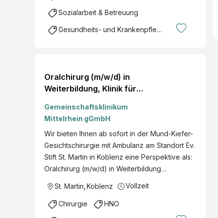
Sozialarbeit & Betreuung
Gesundheits- und Krankenpflege
Oralchirurg (m/w/d) in
Weiterbildung, Klinik für
Mund-Kiefer-
Gemeinschaftsklinikum
Gesichtschirurgie,
Mittelrhein gGmbH
Vollzeit, Ev. Stift St. Martin
Wir bieten Ihnen ab sofort in der Mund-Kiefer-
Koblenz
Gesichtschirurgie mit Ambulanz am Standort Ev.
Stift St. Martin in Koblenz eine Perspektive als:
Oralchirurg (m/w/d) in Weiterbildung…
Vollzeit
St. Martin
,
Koblenz
Chirurgie
HNO