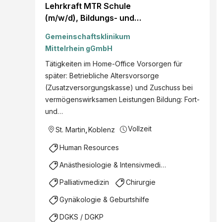
Lehrkraft MTR Schule
(m/w/d), Bildungs- und
Forschungsinstitut, Voll-
Gemeinschaftsklinikum
oder Teilzeit (min. 50%),
Mittelrhein gGmbH
Im Metternicher Feld
Tätigkeiten im Home-Office Vorsorgen für
Koblenz
später: Betriebliche Altersvorsorge
(Zusatzversorgungskasse) und Zuschuss bei
vermögenswirksamen Leistungen Bildung: Fort-
und…
Vollzeit
St. Martin
,
Koblenz
Human Resources
Anästhesiologie & Intensivmedizin
Palliativmedizin
Chirurgie
Gynäkologie & Geburtshilfe
DGKS / DGKP