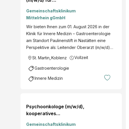
(m/w/d) für
Gastroenterologie, Klinik
Gemeinschaftsklinikum
für Innere Medizin –
Mittelrhein gGmbH
Gastroenterologie,
Wir bieten Ihnen zum 01. August 2026 in der
Vollzeit, Paulinenstift
Klinik für Innere Medizin – Gastroenterologie
Nastätten
am Standort Paulinenstift in Nastätten eine
Perspektive als: Leitender Oberarzt (m/w/d)…
Vollzeit
St. Martin
,
Koblenz
Gastroenterologie
Innere Medizin
Psychoonkologe (m/w/d),
kooperatives
Brustzentrum, Teilzeit, St.
Gemeinschaftsklinikum
Elisabeth Mayen