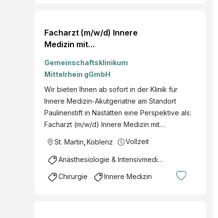
Facharzt (m/w/d) Innere
Medizin mit
Zusatzbezeichnung
Gemeinschaftsklinikum
Geriatrie, Klinik für Innere
Mittelrhein gGmbH
Medizin-Akutgeriatrie,
Wir bieten Ihnen ab sofort in der Klinik für
Teilzeit, Paulinenstift
Innere Medizin-Akutgeriatrie am Standort
Nastätten
Paulinenstift in Nastätten eine Perspektive als:
Facharzt (m/w/d) Innere Medizin mit…
Vollzeit
St. Martin
,
Koblenz
Anästhesiologie & Intensivmedizin
Chirurgie
Innere Medizin