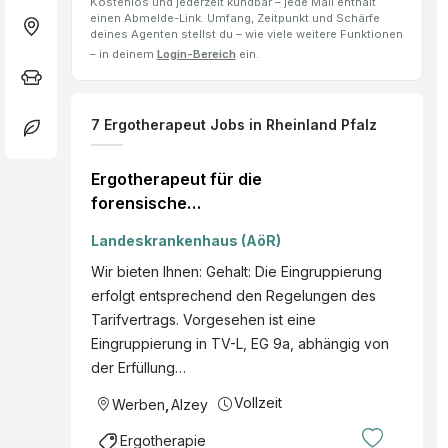
Kostenlos und jederzeit kündbar – jede Mail enthält
einen Abmelde-Link. Umfang, Zeitpunkt und Schärfe
deines Agenten stellst du – wie viele weitere Funktionen
– in deinem
Login-Bereich
ein.
7
Ergotherapeut
Jobs
in Rheinland Pfalz
Ergotherapeut für die
forensische
Holzwerkstatt /
Landeskrankenhaus (AöR)
Arbeitstherapie (m/w/d)
Wir bieten Ihnen: Gehalt: Die Eingruppierung
erfolgt entsprechend den Regelungen des
Tarifvertrags. Vorgesehen ist eine
Eingruppierung in TV-L, EG 9a, abhängig von
der Erfüllung…
Vollzeit
Werben
,
Alzey
Ergotherapie