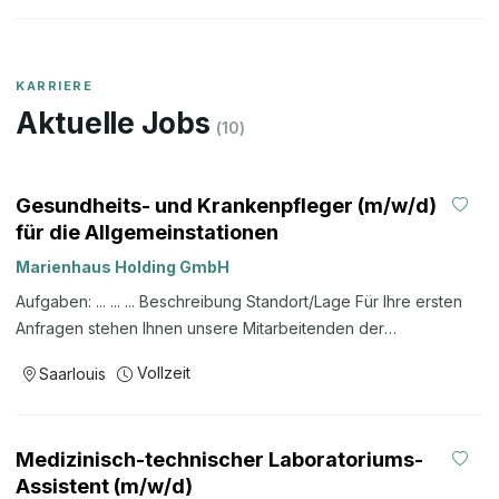
KARRIERE
Aktuelle Jobs
(
10
)
Gesundheits- und Krankenpfleger (m/w/d)
für die Allgemeinstationen
Marienhaus Holding GmbH
Aufgaben: ... ... ... Beschreibung Standort/Lage Für Ihre ersten
Anfragen stehen Ihnen unsere Mitarbeitenden der
Pflegedirektion unter der Tel.-Nr. 06831 16-2002 gerne zur
Vollzeit
Saarlouis
Verfügung. Wir freuen uns auf Ihre Online-Bewerbung über
unser Bewerbungsportal! Sollten Sie sich per Post oder E-Mail
bewerben, werden Ihre Daten standardmäßig digitalisiert und
Medizinisch-technischer Laboratoriums-
weiterverarbeitet. Weitere Infos unter www.marienhaus-
Assistent (m/w/d)
klinikum-saar.de Sollten Sie sich per Post oder E-Mail