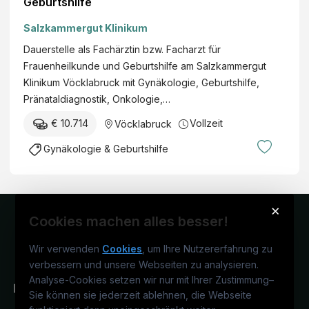
Geburtshilfe
Salzkammergut Klinikum
Dauerstelle als Fachärztin bzw. Facharzt für
Frauenheilkunde und Geburtshilfe am Salzkammergut
Klinikum Vöcklabruck mit Gynäkologie, Geburtshilfe,
Pränataldiagnostik, Onkologie,…
€ 10.714
Vollzeit
Vöcklabruck
Gynäkologie & Geburtshilfe
×
Cookies machen alles besser!
Wir verwenden
Cookies
, um Ihre Nutzererfahrung zu
verbessern und unsere Webseiten zu analysieren.
Analyse-Cookies setzen wir nur mit Ihrer Zustimmung
–
Sie können sie jederzeit ablehnen, die Webseite