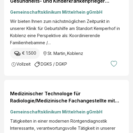
Gesundheits- und Kinderkrankenpfleger
(m/w/d), Klinik für Geburtshilfe, Teilzeit (50%),
Gemeinschaftsklinikum Mittelrhein gGmbH
Kemperhof Koblenz
Wir bieten Ihnen zum nächstmöglichen Zeitpunkt in
unserer Klinik für Geburtshilfe am Standort Kemperhof in
Koblenz eine Perspektive als: Koordinierende
Familienhebamme /…
€ 1.500
St. Martin
,
Koblenz
Vollzeit
DGKS / DGKP
Medizinischer Technologe für
Radiologie/Medizinische Fachangestellte mit
Röntgenschein (m/w/d), Röntgenabteilung, Voll-
Gemeinschaftsklinikum Mittelrhein gGmbH
oder Teilzeit, St. Elisabeth Mayen
Tätigkeiten in einer modernen Röntgendiagnostik
Interessante, verantwortungsvolle Tätigkeit in unserer