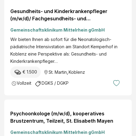
Gesundheits- und Kinderkrankenpfleger
(m/w/d)/ Fachgesundheits- und
Kinderkrankenpfleger (m/w/d),
Gemeinschaftsklinikum Mittelrhein gGmbH
Neonatologisch-pädiatrische Intensivstation,
Wir bieten Ihnen ab sofort für die Neonatologisch-
Voll- oder Teilzeit, Kemperhof Koblenz
pädiatrische Intensivstation am Standort Kemperhof in
Koblenz eine Perspektive als: Gesundheits- und
Kinderkrankenpfleger…
€ 1.500
St. Martin
,
Koblenz
Vollzeit
DGKS / DGKP
Psychoonkologe (m/w/d), kooperatives
Brustzentrum, Teilzeit, St. Elisabeth Mayen
Gemeinschaftsklinikum Mittelrhein gGmbH