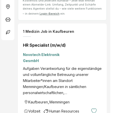
Kostenlos und jederzeit kündbar – jede Mail enthält
einen Abmelde-Link. Umfang, Zeitpunkt und Schärfe
deines Agenten stellst du – wie viele weitere Funktionen
– in deinem
Login-Bereich
ein.
1
Medizin Job
in Kaufbeuren
HR Specialist (m/w/d)
Novotech Elektronik
GesmbH
Aufgaben Verantwortung für die eigenständige
und vollumfängliche Betreuung unserer
Mitarbeiter*innen am Standort
Memmingen/Kaufbeuren in sämtlichen
personalwirtschaftlichen,…
Kaufbeuren
,
Memmingen
Vollzeit
Human Resources