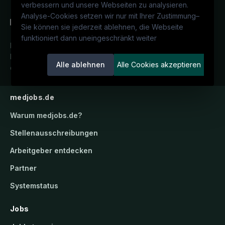
verbessern und unsere Webseiten zu analysieren.
Analyse-Cookies setzen wir nur mit Ihrer Zustimmung
–
Sie können sie jederzeit ablehnen, die Webseite
funktioniert dann uneingeschränkt weiter
Deutschlands medizinisches
Karriereportal.
Ein Service der
Alle ablehnen
Alle Cookies akzeptieren
candidatis GmbH.
medjobs.de
Warum
medjobs.de
?
Stellenausschreibungen
Arbeitgeber entdecken
Partner
Systemstatus
Jobs