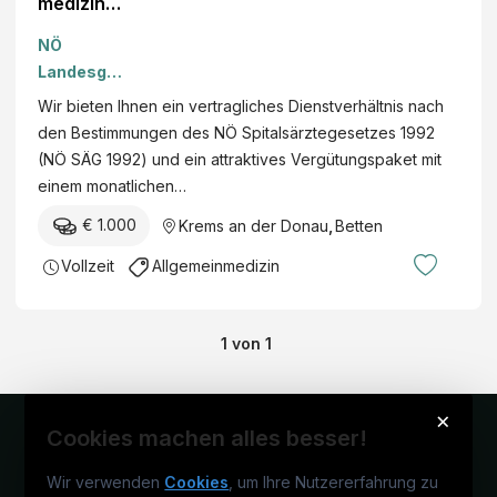
medizineri
n bzw.
NÖ
Allgemein
Landesges
mediziner
undheitsag
Wir bieten Ihnen ein vertragliches Dienstverhältnis nach
für den
entur
den Bestimmungen des NÖ Spitalsärztegesetzes 1992
Interdiszip
(NÖ SÄG 1992) und ein attraktives Vergütungspaket mit
linären
einem monatlichen…
Aufnahme
bereich
€ 1.000
Krems an der Donau
,
Betten
(IAB)
Vollzeit
Allgemeinmedizin
1
von
1
×
Cookies machen alles besser!
Wir verwenden
Cookies
, um Ihre Nutzererfahrung zu