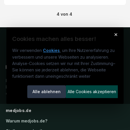
4
von
4
×
Cookies machen alles besser!
Wir verwenden
Cookies
, um Ihre Nutzererfahrung zu
verbessern und unsere Webseiten zu analysieren.
Analyse-Cookies setzen wir nur mit Ihrer Zustimmung
–
Sie können sie jederzeit ablehnen, die Webseite
funktioniert dann uneingeschränkt weiter
Deutschlands medizinisches
Karriereportal.
Ein Service der
Alle ablehnen
Alle Cookies akzeptieren
candidatis GmbH.
medjobs.de
Warum
medjobs.de
?