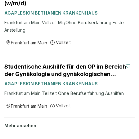
(w/m/d)
Kindertagesstätte am AGAPLESION MARKUS KRANKENHAUS
und Kinderferienbetreuung Gute Erreichbarkeit mit öffentlichen
AGAPLESION BETHANIEN KRANKENHAUS
Verkehrsmitteln Von unseren Mitarbeiter:innen erwarten wir,
Frankfurt am Main Vollzeit Mit/Ohne Berufserfahrung Feste
dass sie unsere Werte und unsere christlich-diakonische
Anstellung
Ausrichtung unterstützen. Bewerben Sie sich jetzt! Wir freuen
uns auf Ihre Bewerbung. Für Fragen zur ausgeschriebenen
Vollzeit
Frankfurt am Main
Stelle steht Ihnen unsere Pflegedirektorin, Frau Michelle ...
Studentische Aushilfe für den OP im Bereich
der Gynäkologie und gynäkologischen
Onkologie (w/m/d)
AGAPLESION BETHANIEN KRANKENHAUS
Frankfurt am Main Teilzeit Ohne Berufserfahrung Aushilfen
Vollzeit
Frankfurt am Main
Mehr ansehen