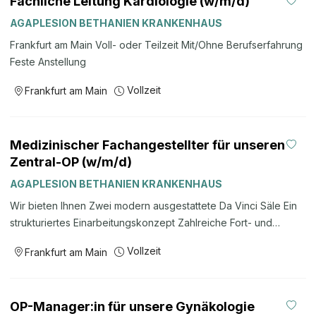
Fachliche Leitung Kardiologie (w/m/d)
(kostenfreie Sport- und Kulturangebote)
Mitarbeitervorteilsprogramm Betriebliches
AGAPLESION BETHANIEN KRANKENHAUS
Mobilitätsmanagement (RMV-Zuschuss, Leihfahrräder und
Frankfurt am Main Voll- oder Teilzeit Mit/Ohne Berufserfahrung
JobRad (Fahrrad-Leasing)) Gute Erreichbarkeit mit öffentlichen
Feste Anstellung
Verkehrsmitteln Von unseren Mitarbeiter:innen erwarten wir,
dass sie unsere Werte und unsere christlich-diakonische
Vollzeit
Frankfurt am Main
Ausrichtung unterstützen Bewerben Sie sich jetzt! Wir freuen
uns auf Ihre Bewerbung. Für Fragen steht Ihnen unsere
Pflegefachleitung Herr Najib Ben ...
Medizinischer Fachangestellter für unseren
Zentral-OP (w/m/d)
AGAPLESION BETHANIEN KRANKENHAUS
Wir bieten Ihnen Zwei modern ausgestattete Da Vinci Säle Ein
strukturiertes Einarbeitungskonzept Zahlreiche Fort- und
Weiterbildungsmöglichkeiten Leistungsgerechte Vergütung
Vollzeit
Frankfurt am Main
nach AVR.HN inkl. Jahressonderzahlung und betrieblicher
Altersversorgung Betriebliches Mobilitätsmanagement (RMV-
Zuschuss und JobRad (Fahrrad-Leasing))
OP-Manager:in für unsere Gynäkologie
Mitarbeitervorteilsprogramm (AGAPLESION corporate benefits)