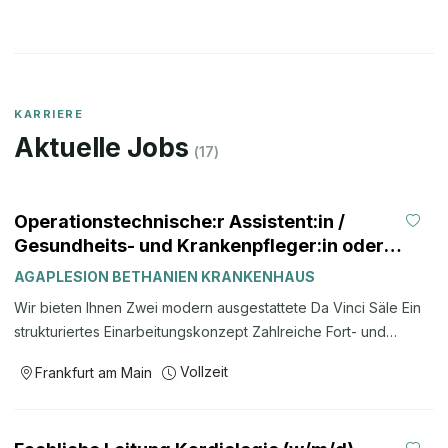
KARRIERE
Aktuelle Jobs
(
17
)
Operationstechnische:r Assistent:in /
Gesundheits- und Krankenpfleger:in oder
Fachkrankenpfleger:in für die OP-Abteilung
AGAPLESION BETHANIEN KRANKENHAUS
(w/m/d)
Wir bieten Ihnen Zwei modern ausgestattete Da Vinci Säle Ein
strukturiertes Einarbeitungskonzept Zahlreiche Fort- und
Weiterbildungsmöglichkeiten Betriebskindergarten und
Vollzeit
Frankfurt am Main
Kinderferienbetreuung Leistungsgerechte Vergütung nach
AVR.HN inkl. Jahressonderzahlung und zusätzlicher
Altersversorgung Betriebliches Gesundheitsmanagement