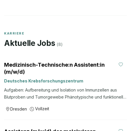
KARRIERE
Aktuelle Jobs
(
8
)
Medizinisch-Technische:n Assistent:in
(m/w/d)
Deutsches Krebsforschungszentrum
Aufgaben: Aufbereitung und Isolation von Immunzellen aus
Blutproben und Tumorgewebe Phänotypische und funktionelle
Charakterisierung von Immunzellen mittels immunologischer
Vollzeit
Dresden
Analyseverfahren, insbesondere Durchflusszytometrie, aber
auch ELISA und ELISPOT-Technologie Immunhistochemische
und Immunfluoreszenz-Färbungen von Immunzellen in