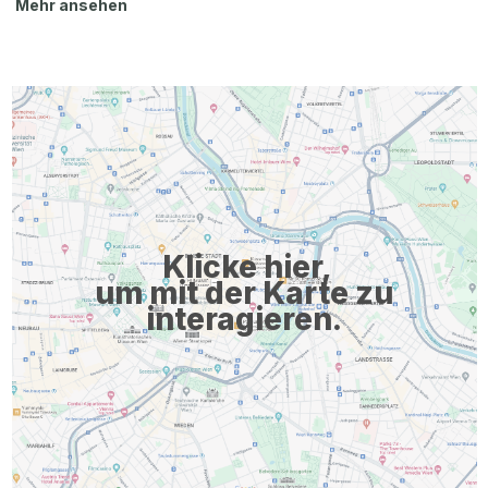
Mehr ansehen
qualifizierte Student:innen der Humanmedizin eingerichtet.
Dieses ermöglicht es den Student:innen, sich für die
Durchführung der Promotionsarbeit (Dr. med.) für ein Jahr aus
dem Studium zurückzuziehen, sich einem ausgewiesenen
Labor am Deutschen Krebsforschungszentrum (DKFZ)
anzuschließen und in diesem internationalen
Wissenschaftsumfeld ein anspruchsvolles Dissertationsprojekt
durchzuführen. Die Stipendiat:innen sind angehalten, sich für ...
Klicke hier,
um mit der Karte zu
interagieren.