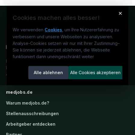
×
Cookies machen alles besser!
Wir verwenden
Cookies
, um Ihre Nutzererfahrung zu
verbessern und unsere Webseiten zu analysieren.
Analyse-Cookies setzen wir nur mit Ihrer Zustimmung
–
Sie können sie jederzeit ablehnen, die Webseite
funktioniert dann uneingeschränkt weiter
Deutschlands medizinisches
Karriereportal.
Ein Service der
Alle ablehnen
Alle Cookies akzeptieren
candidatis GmbH.
medjobs.de
Warum
medjobs.de
?
Stellenausschreibungen
Arbeitgeber entdecken
Partner